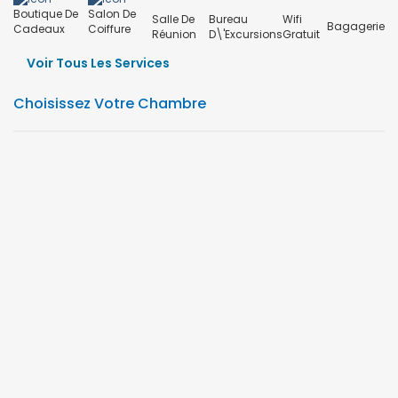
Boutique De
Salon De
Salle De
Bureau
Wifi
Bagagerie
Cadeaux
Coiffure
Réunion
D\'excursions
Gratuit
Voir Tous Les Services
Choisissez Votre Chambre